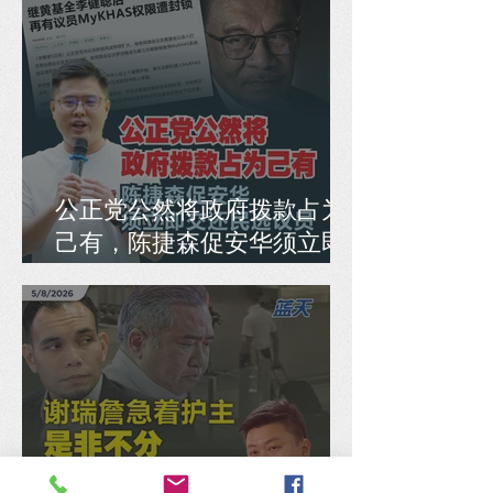
公正党公然将政府拨款占为
己有，陈捷森促安华须立即
交还民选议员