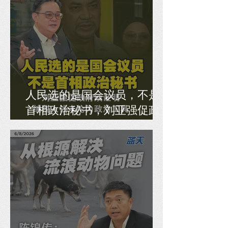
人民选的是国会议员，不是
首相政治秘书，刘亚强促政
府须证明纳税人钱未沦为政
治工具