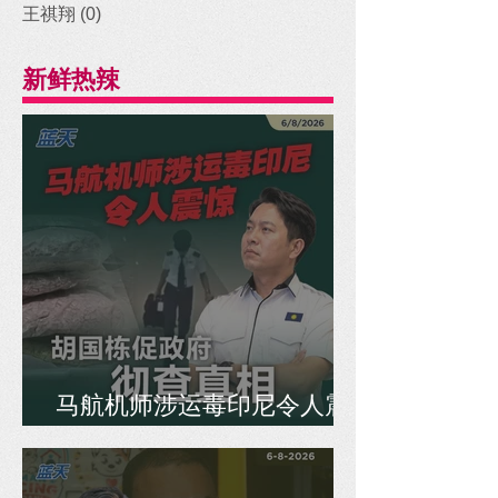
王祺翔
(0)
0 posts
新鲜热辣
马航机师涉运毒印尼令人震
惊，胡国栋促政府彻查真相