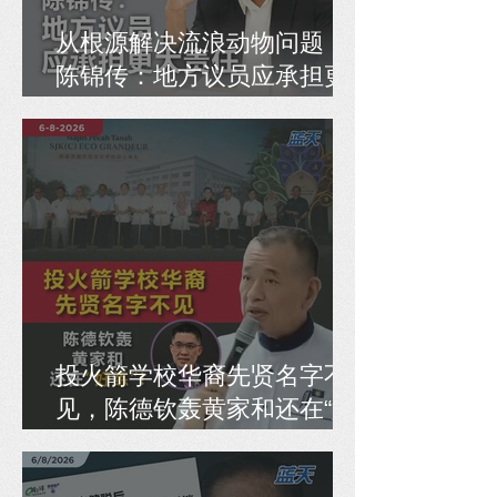
从根源解决流浪动物问题，
陈锦传：地方议员应承担更
大责任
投火箭学校华裔先贤名字不
见，陈德钦轰黄家和还在“好
练”！