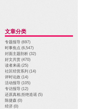
文章分类
专题报导
(697)
697 posts
时事焦点
(6,547)
6,547 posts
封面主题剖析
(32)
32 posts
好文共赏
(470)
470 posts
读者来函
(25)
25 posts
社区经营系列
(14)
14 posts
评时论政
(14)
14 posts
活动报导
(105)
105 posts
专访报导
(12)
12 posts
还原真相,拒绝造谣
(5)
5 posts
陈捷森
(0)
0 posts
经济
(0)
0 posts