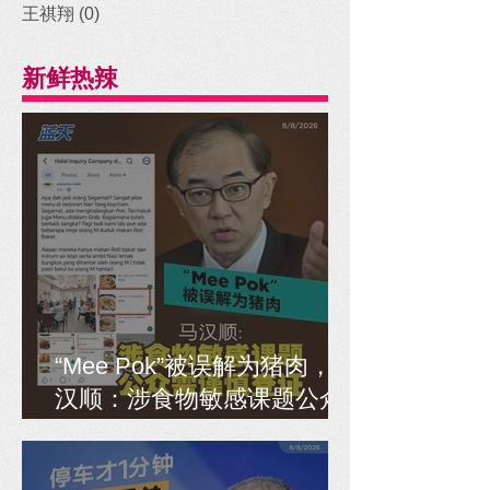
王祺翔
(0)
0 posts
新鲜热辣
“Mee Pok”被误解为猪肉，马
汉顺：涉食物敏感课题公众
需谨慎查证