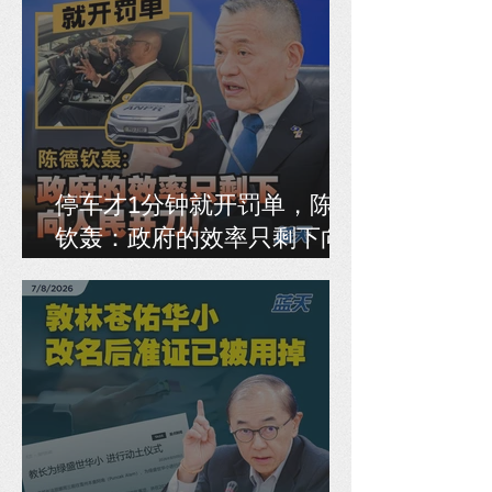
停车才1分钟就开罚单，陈德
钦轰：政府的效率只剩下向
人民开刀！