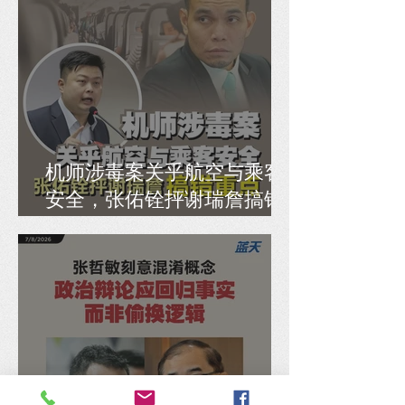
机师涉毒案关乎航空与乘客
安全，张佑铨抨谢瑞詹搞错
重点