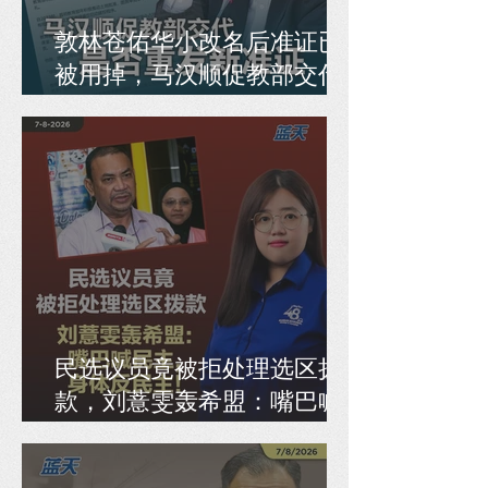
敦林苍佑华小改名后准证已
被用掉，马汉顺促教部交代
是否重发新准证
民选议员竟被拒处理选区拨
款，刘薏雯轰希盟：嘴巴喊
民主，身体反民主！