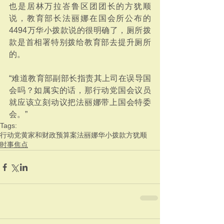
也是居林万拉峇鲁区团团长的方犹顺
说，教育部长法丽娜在国会所公布的
4494万华小拨款说的很明确了，厕所拨
款是首相署特别拨给教育部去提升厕所
的。
“难道教育部副部长指责其上司在误导国
会吗？如属实的话，那行动党国会议员
就应该立刻动议把法丽娜带上国会特委
会。”
Tags:
行动党
黄家和
财政预算案
法丽娜
华小拨款
方犹顺
时事焦点