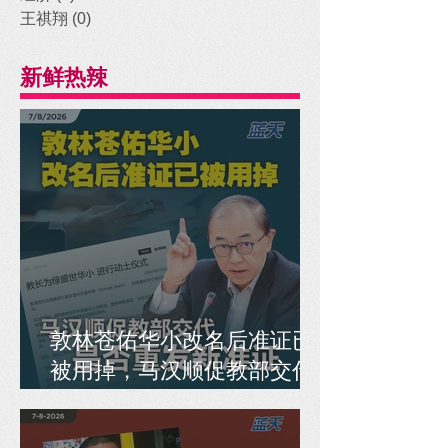
王祺翔
(0)
0 posts
新鲜热辣
敦林苍佑华小改名后准证已
被用掉，马汉顺促教部交代
是否重发新准证