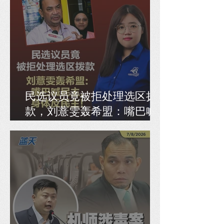
民选议员竟被拒处理选区拨
款，刘薏雯轰希盟：嘴巴喊
民主，身体反民主！