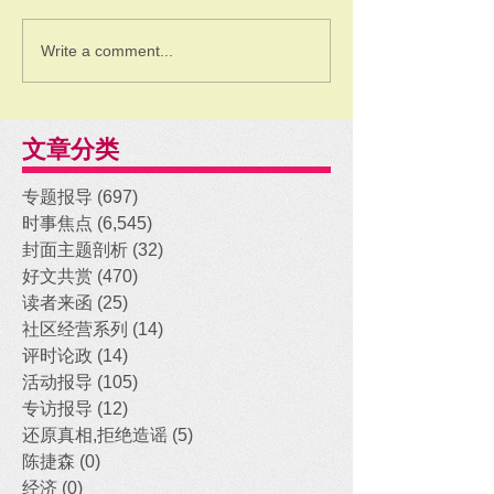
Write a comment...
文章分类
专题报导
(697)
697 posts
时事焦点
(6,545)
6,545 posts
封面主题剖析
(32)
32 posts
好文共赏
(470)
470 posts
读者来函
(25)
25 posts
社区经营系列
(14)
14 posts
评时论政
(14)
14 posts
活动报导
(105)
105 posts
专访报导
(12)
12 posts
还原真相,拒绝造谣
(5)
5 posts
陈捷森
(0)
0 posts
经济
(0)
0 posts