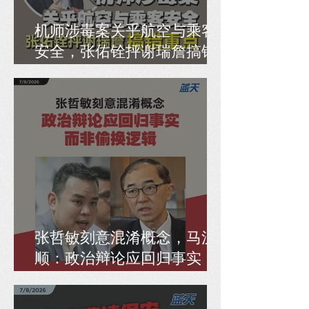
机师涉毒案关乎航空与乘客
安全，张佑铨抨谢瑞詹搞错
重点
张哲敏刻意混淆概念，马汉
顺：政治辩论应回归事实，
而非偷换逻辑