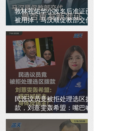
敦林苍佑华小改名后准证已
被用掉，马汉顺促教部交代
是否重发新准证
民选议员竟被拒处理选区拨
款，刘薏雯轰希盟：嘴巴喊
民主，身体反民主！