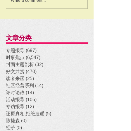
Write a comment...
文章分类
专题报导
(697)
697 posts
时事焦点
(6,547)
6,547 posts
封面主题剖析
(32)
32 posts
好文共赏
(470)
470 posts
读者来函
(25)
25 posts
社区经营系列
(14)
14 posts
评时论政
(14)
14 posts
活动报导
(105)
105 posts
专访报导
(12)
12 posts
还原真相,拒绝造谣
(5)
5 posts
陈捷森
(0)
0 posts
经济
(0)
0 posts