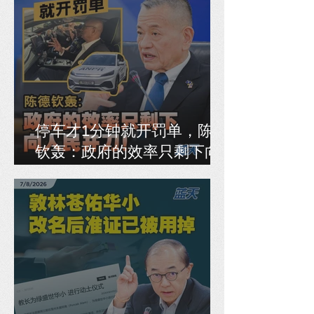
停车才1分钟就开罚单，陈德
钦轰：政府的效率只剩下向
人民开刀！