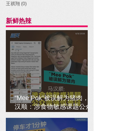
王祺翔
(0)
0 posts
新鲜热辣
“Mee Pok”被误解为猪肉，马
汉顺：涉食物敏感课题公众
需谨慎查证