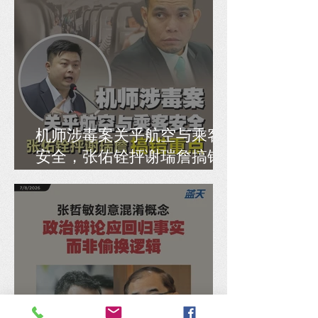
机师涉毒案关乎航空与乘客
安全，张佑铨抨谢瑞詹搞错
重点