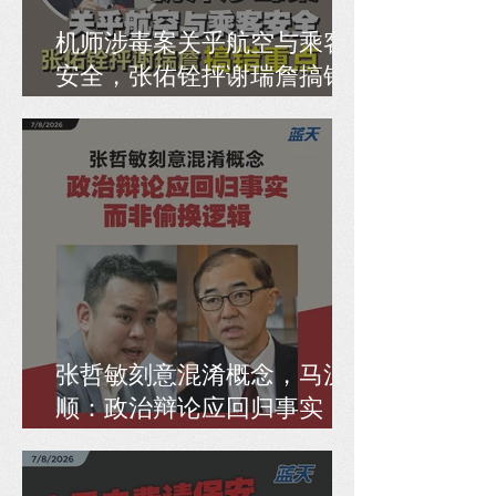
机师涉毒案关乎航空与乘客
安全，张佑铨抨谢瑞詹搞错
重点
张哲敏刻意混淆概念，马汉
顺：政治辩论应回归事实，
而非偷换逻辑